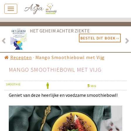
Previous
Ne
HET GEHEIM ACHTER ZIEKTE
BESTEL DIT BOEK ››
Recepten
·
Mango Smoothiebowl met Vijg
MANGO SMOOTHIEBOWL MET VIJG
SMOOTHIE
5
MIN
Geniet van deze heerlijke en voedzame smoothiebowl!