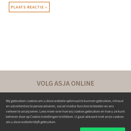
VOLG ASJA ONLINE
Wij gebruiken cookies om u deze website optimaal te kunnen gebruiken, inhoud
en advertenties te personaliseren, social media-functies te bieden en ons
verkeer te analyseren. Lees meer over hoe wij cookies gebruiken en hoe u ze kunt
beheren door op Cookie instellingen te klikken. U gaat akkoord met onze cookies
als u deze website blijft gebruiken.
Succesverhalen ››