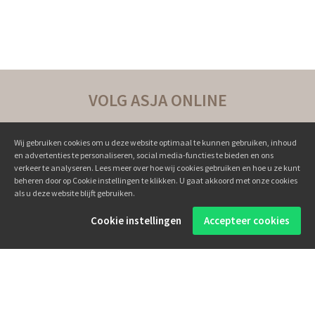
VOLG ASJA ONLINE
Wij gebruiken cookies om u deze website optimaal te kunnen gebruiken, inhoud
en advertenties te personaliseren, social media-functies te bieden en ons
verkeer te analyseren. Lees meer over hoe wij cookies gebruiken en hoe u ze kunt
beheren door op Cookie instellingen te klikken. U gaat akkoord met onze cookies
als u deze website blijft gebruiken.
Succesverhalen ››
Cookie instellingen
Accepteer cookies
Boeken ››
Online programma's ››
Persoonlijke coaching ››