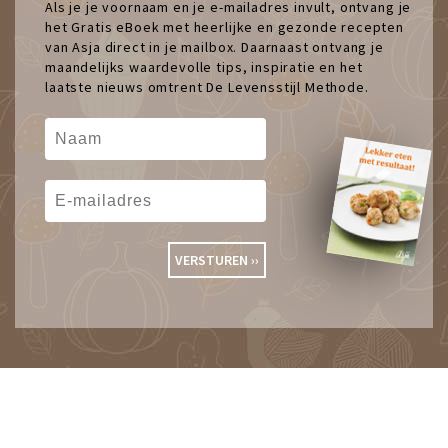
Als je je voornaam en je e-mailadres invult, ontvang je
het Gratis eBoek met heerlijke en gezonde recepten
van Asja direct in je mailbox. Daarnaast ontvang je
maandelijks waardevolle tips, inspiratie en het
laatste nieuws omtrent De Levensstijl Methode.