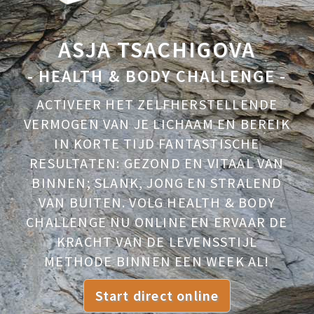
ASJA TSACHIGOVA
- HEALTH & BODY CHALLENGE -
ACTIVEER HET ZELFHERSTELLENDE
VERMOGEN VAN JE LICHAAM EN BEREIK
IN KORTE TIJD FANTASTISCHE
RESULTATEN: GEZOND EN VITAAL VAN
BINNEN; SLANK, JONG EN STRALEND
VAN BUITEN. VOLG HEALTH & BODY
CHALLENGE NU ONLINE EN ERVAAR DE
KRACHT VAN DE LEVENSSTIJL
METHODE BINNEN EEN WEEK AL!
Start direct online