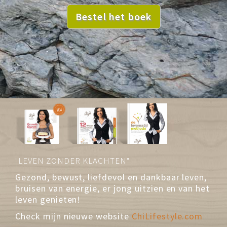
Bestel het boek
"LEVEN ZONDER KLACHTEN"
Gezond,
bewust, liefdevol en dankbaar leven,
bruisen van energie, er jong uitzien en van het
leven genieten!
Check mijn nieuwe website
ChiLifestyle.com