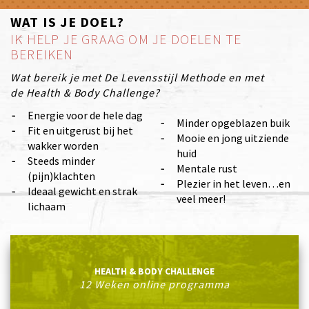
WAT IS JE DOEL?
IK HELP JE GRAAG OM JE DOELEN TE
BEREIKEN
Wat bereik je met De Levensstijl Methode en met
de Health & Body Challenge?
Energie voor de hele dag
Minder opgeblazen buik
Fit en uitgerust bij het
Mooie en jong uitziende
wakker worden
huid
Steeds minder
Mentale rust
(pijn)klachten
Plezier in het leven…en
Ideaal gewicht en strak
veel meer!
lichaam
HEALTH & BODY CHALLENGE
12 Weken online programma