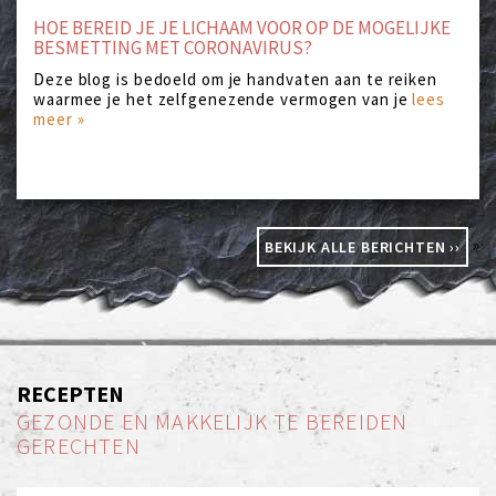
HOE BEREID JE JE LICHAAM VOOR OP DE MOGELIJKE
BESMETTING MET CORONAVIRUS?
Deze blog is bedoeld om je handvaten aan te reiken
waarmee je het zelfgenezende vermogen van je
lees
meer »
»
BEKIJK ALLE BERICHTEN ››
RECEPTEN
GEZONDE EN MAKKELIJK TE BEREIDEN
GERECHTEN