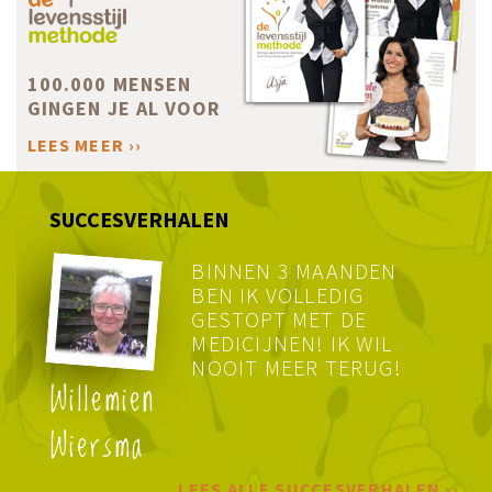
100.000 MENSEN
GINGEN JE AL VOOR
LEES MEER ››
SUCCESVERHALEN
BINNEN 3 MAANDEN
BEN IK VOLLEDIG
GESTOPT MET DE
MEDICIJNEN! IK WIL
NOOIT MEER TERUG!
Willemien
Wiersma
LEES ALLE SUCCESVERHALEN ››