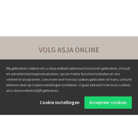
VOLG ASJA ONLINE
Wij gebruiken cookies om u deze website optimaal te kunnen gebruiken, inhoud
en advertenties te personaliseren, social media-functies te bieden en ons
verkeer te analyseren. Lees meer over hoe wij cookies gebruiken en hoe u ze kunt
beheren door op Cookie instellingen te klikken. U gaat akkoord met onze cookies
als u deze website blijft gebruiken.
Succesverhalen ››
Cookie instellingen
Accepteer cookies
Boeken ››
Online programma's ››
Persoonlijke coaching ››