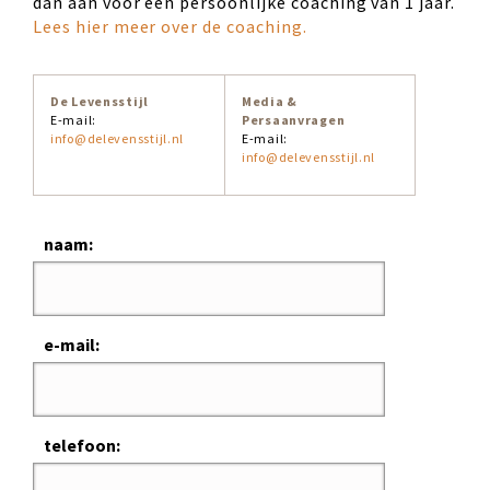
dan aan voor een persoonlijke coaching van 1 jaar.
Lees hier meer over de coaching.
De Levensstijl
Media &
E-mail:
Persaanvragen
info@delevensstijl.nl
E-mail:
info@delevensstijl.nl
naam:
e-mail:
telefoon: