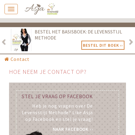
Previous
Ne
BESTEL HET BASISBOEK: DE LEVENSSTIJL
METHODE
BESTEL DIT BOEK ››
Contact
HOE NEEM JE CONTACT OP?
STEL JE VRAAG OP FACEBOOK
Heb je nog vragen over De
Levensstijl Methode? Like Asja
op Facebook en stel je vraag!
NAAR FACEBOOK ››