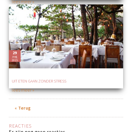
lees meer »
29
aug
2015
UIT ETEN GAAN ZONDER STRESS
lees meer »
« Terug
REACTIES
Er zijn nog geen reacties.