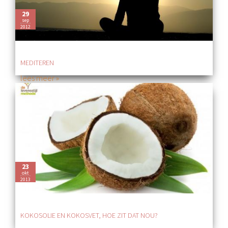
29
sep
2012
MEDITEREN
lees meer »
23
okt
2013
KOKOSOLIE EN KOKOSVET, HOE ZIT DAT NOU?