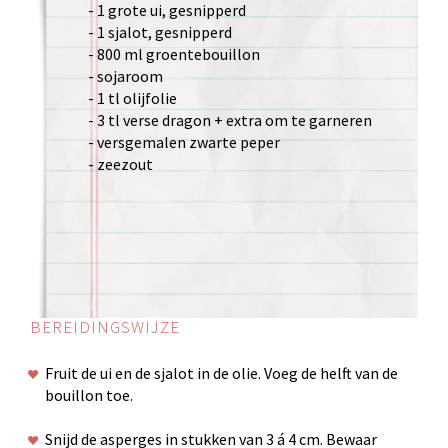
- 1 grote ui, gesnipperd
- 1 sjalot, gesnipperd
- 800 ml groentebouillon
- sojaroom
- 1 tl olijfolie
- 3 tl verse dragon + extra om te garneren
- versgemalen zwarte peper
- zeezout
BEREIDINGSWIJZE
Fruit de ui en de sjalot in de olie. Voeg de helft van de
bouillon toe.
Snijd de asperges in stukken van 3 á 4 cm. Bewaar