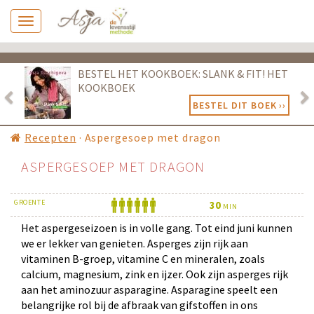
Previous
Ne
BESTEL HET KOOKBOEK: SLANK & FIT! HET
KOOKBOEK
BESTEL DIT BOEK ››
Recepten
·
Aspergesoep met dragon
ASPERGESOEP MET DRAGON
GROENTE
3
0
MIN
Het aspergeseizoen is in volle gang. Tot eind juni kunnen
we er lekker van genieten. Asperges zijn rijk aan
vitaminen B-groep, vitamine C en mineralen, zoals
calcium, magnesium, zink en ijzer. Ook zijn asperges rijk
aan het aminozuur asparagine. Asparagine speelt een
belangrijke rol bij de afbraak van gifstoffen in ons