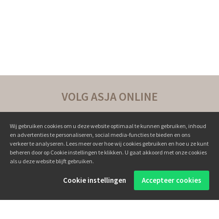
VOLG ASJA ONLINE
Wij gebruiken cookies om u deze website optimaal te kunnen gebruiken, inhoud
en advertenties te personaliseren, social media-functies te bieden en ons
verkeer te analyseren. Lees meer over hoe wij cookies gebruiken en hoe u ze kunt
beheren door op Cookie instellingen te klikken. U gaat akkoord met onze cookies
als u deze website blijft gebruiken.
Succesverhalen ››
Cookie instellingen
Accepteer cookies
Boeken ››
Online programma's ››